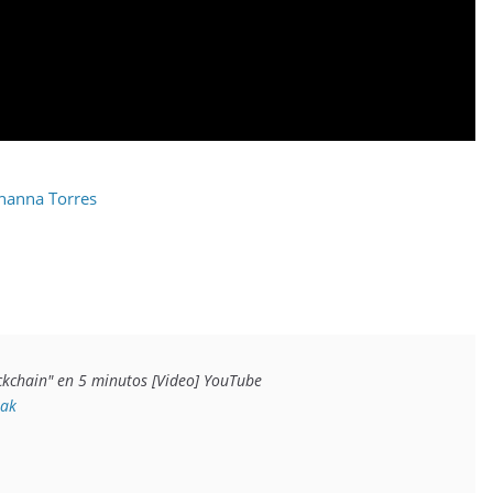
hanna Torres
Playground (30 de marzo de 2018) Que es "Blockchain" en 5 minutos [Video] YouTube 
_ak