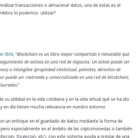
realizar transacciones o almacenar datos, una de estas es el
mbitos lo podemos utilizar?
ún IBM
, “
Blockchain es un libro mayor compartido e inmutable que
e seguimiento de activos en una red de negocios. Un activo puede ser
enos) o intangible (propiedad intelectual, patentes, derechos de
lor puede ser rastreada y comercializada en una red de blockchain,
olucrados
.”
u utilidad en la vida cotidiana y en la vida virtual qué se ha ido
 en día tienen mucha relevancia en nuestro entorno.
con un enfoque en el guardado de datos mediante la forma de
, pero especialmente en el ámbito de las criptomonedas o también
itecoin, Dogecoin, etc), con este sistema ayuda a regular de una