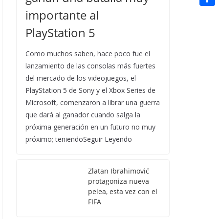
t
n
a
g
e
importante al
e
C
e
i
e
d
r
o
PlayStation 5
r
l
r
d
m
e
Como muchos saben, hace poco fue el
i
p
s
lanzamiento de las consolas más fuertes
t
a
del mercado de los videojuegos, el
t
PlayStation 5 de Sony y el Xbox Series de
r
Microsoft, comenzaron a librar una guerra
t
que dará al ganador cuando salga la
i
próxima generación en un futuro no muy
r
próximo; teniendoSeguir Leyendo
Zlatan Ibrahimović
protagoniza nueva
pelea, esta vez con el
FIFA