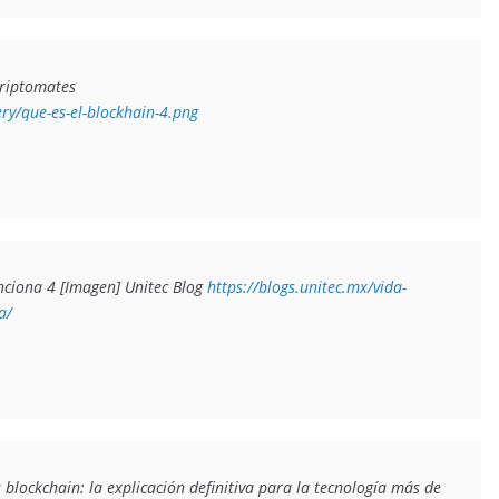
Henry (2021) Que es Blockchain 4 [Infografía] Criptomates 
ery/que-es-el-blockhain-4.png
nciona 4 [Imagen] Unitec Blog 
https://blogs.unitec.mx/vida-
a/
blockchain: la explicación definitiva para la tecnología más de 