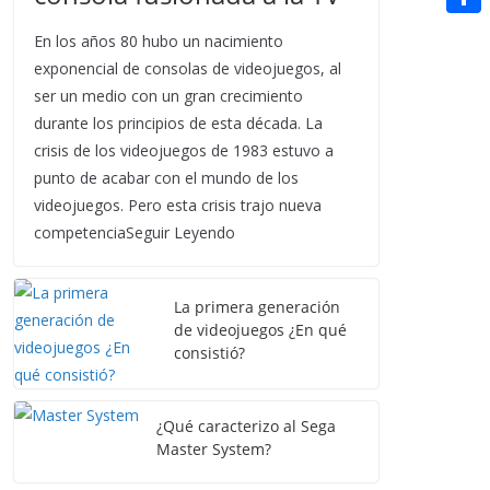
t
n
a
g
e
e
C
e
En los años 80 hubo un nacimiento
i
e
d
r
o
exponencial de consolas de videojuegos, al
r
l
r
d
ser un medio con un gran crecimiento
m
e
durante los principios de esta década. La
i
p
s
crisis de los videojuegos de 1983 estuvo a
t
a
punto de acabar con el mundo de los
t
r
videojuegos. Pero esta crisis trajo nueva
competenciaSeguir Leyendo
t
i
La primera generación
r
de videojuegos ¿En qué
consistió?
¿Qué caracterizo al Sega
Master System?