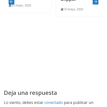
Exp
3 mayo, 2025
16 mayo, 2025
My
10 
Deja una respuesta
Lo siento, debes estar
conectado
para publicar un