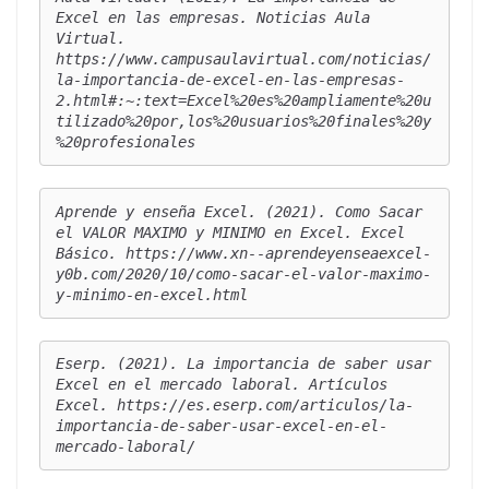
Excel en las empresas. 
Noticias Aula 
Virtual
. 
https://www.campusaulavirtual.com/noticias/
la-importancia-de-excel-en-las-empresas-
2.html#:~:text=Excel%20es%20ampliamente%20u
tilizado%20por,los%20usuarios%20finales%20y
%20profesionales
Aprende y enseña Excel. (2021). Como Sacar 
el VALOR MAXIMO y MINIMO en Excel. 
Excel 
Básico
. https://www.xn--aprendeyenseaexcel-
y0b.com/2020/10/como-sacar-el-valor-maximo-
y-minimo-en-excel.html
Eserp. (2021). La importancia de saber usar 
Excel en el mercado laboral. 
Artículos 
Excel
. https://es.eserp.com/articulos/la-
importancia-de-saber-usar-excel-en-el-
mercado-laboral/