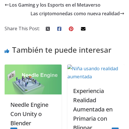
Los Gaming y los Esports en el Metaverso
Las criptomonedas como nueva realidad
Share This Post:
También te puede interesar
Experiencia
Realidad
edle Engine
Cóm
Aumentada en
n Unity o
rea
Primaria con
ender
aum
Blippar