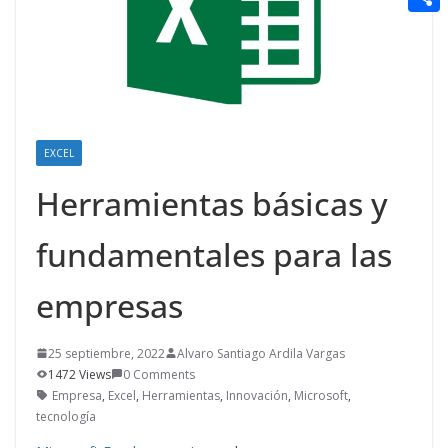
t
n
a
g
e
e
C
e
i
e
d
r
o
r
l
r
d
m
e
i
p
s
t
a
EXCEL
t
r
Herramientas básicas y
t
fundamentales para las
i
r
empresas
25 septiembre, 2022
Alvaro Santiago Ardila Vargas
1472 Views
0 Comments
Empresa
,
Excel
,
Herramientas
,
Innovación
,
Microsoft
,
tecnología