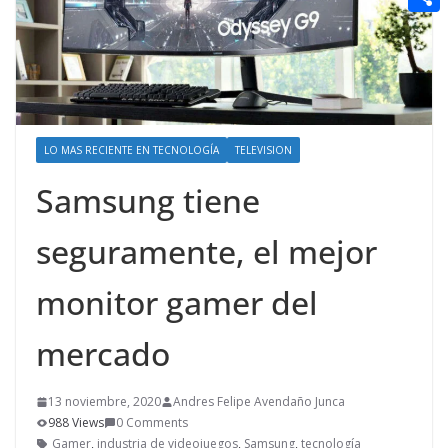
t
n
a
g
e
e
C
e
i
e
d
r
o
r
l
r
d
m
e
i
p
s
t
LO MAS RECIENTE EN TECNOLOGÍA
TELEVISION
a
t
r
Samsung tiene
t
seguramente, el mejor
i
r
monitor gamer del
mercado
13 noviembre, 2020
Andres Felipe Avendaño Junca
988 Views
0 Comments
Gamer
,
industria de videojuegos
,
Samsung
,
tecnología