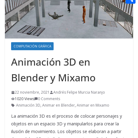
t
n
a
g
e
e
C
e
i
e
d
r
o
r
l
r
d
m
e
i
p
s
t
COMPUTACIÓN GRÁFICA
a
t
r
Animación 3D en
t
Blender y Mixamo
i
r
22 noviembre, 2021
Andrés Felipe Murcia Naranjo
1020 Views
0 Comments
Animación 3D
,
Animar en Blender
,
Animar en Mixamo
La animación 3D es el proceso de colocar personajes y
objetos en un espacio 3D y manipularlos para crear la
ilusión de movimiento. Los objetos se elaboran a partir