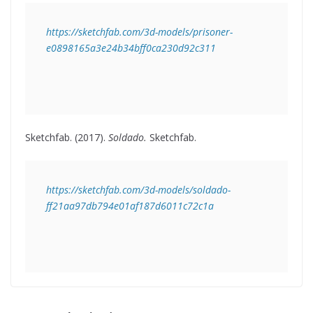
https://sketchfab.com/3d-models/prisoner-
e0898165a3e24b34bff0ca230d92c311 
Sketchfab. (2017).
Soldado.
Sketchfab.
https://sketchfab.com/3d-models/soldado-
ff21aa97db794e01af187d6011c72c1a 