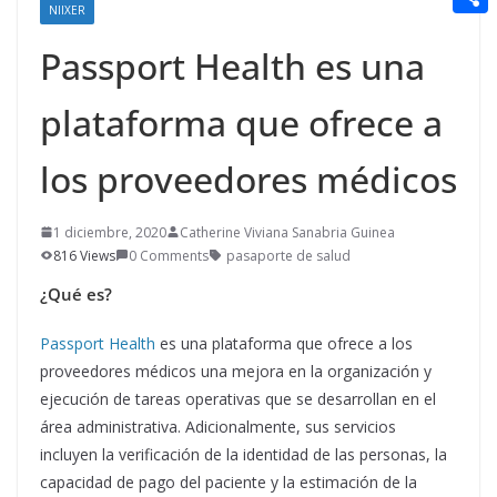
t
n
a
NIIXER
g
e
e
C
e
i
Passport Health es una
e
d
r
o
r
l
r
d
m
plataforma que ofrece a
e
i
p
s
t
los proveedores médicos
a
t
r
1 diciembre, 2020
Catherine Viviana Sanabria Guinea
t
816 Views
0 Comments
pasaporte de salud
i
¿Qué es?
r
Passport Health
es una plataforma que ofrece a los
proveedores médicos una mejora en la organización y
ejecución de tareas operativas que se desarrollan en el
área administrativa. Adicionalmente, sus servicios
incluyen la verificación de la identidad de las personas, la
capacidad de pago del paciente y la estimación de la