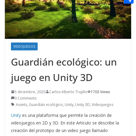
t
n
a
g
e
e
C
e
i
e
d
r
o
r
l
r
d
m
e
i
p
s
t
a
VIDEOJUEGOS
t
r
Guardián ecológico: un
t
juego en Unity 3D
i
r
5 diciembre, 2020
Carlos Alberto Trujillo
1703 Views
0 Comments
Assets
,
Guardián ecológico
,
Unity
,
Unity 3D
,
Videojuegos
Unity
es una plataforma que permite la creación de
videojuegos en 2D y 3D. En este Articulo se describe la
creación del prototipo de un video juego llamado