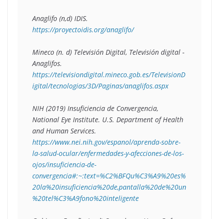
Anaglifo (n,d) IDIS. 
https://proyectoidis.org/anaglifo/
Mineco (n. d) Televisión Digital, Televisión digital - 
Anaglifos. 
https://televisiondigital.mineco.gob.es/TelevisionD
igital/tecnologias/3D/Paginas/anaglifos.aspx
NIH (2019) Insuficiencia de Convergencia, 
National Eye Institute. U.S. Department of Health 
and Human Services. 
https://www.nei.nih.gov/espanol/aprenda-sobre-
la-salud-ocular/enfermedades-y-afecciones-de-los-
ojos/insuficiencia-de-
convergencia#:~:text=%C2%BFQu%C3%A9%20es%
20la%20insuficiencia%20de,pantalla%20de%20un
%20tel%C3%A9fono%20inteligente