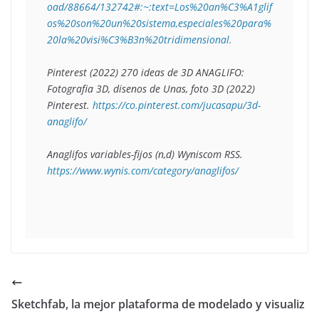
oad/88664/132742#:~:text=Los%20an%C3%A1glif
os%20son%20un%20sistema,especiales%20para%
20la%20visi%C3%B3n%20tridimensional.  
Pinterest (2022) 270 ideas de 3D ANAGLIFO: 
Fotografia 3D, disenos de Unas, foto 3D (2022) 
Pinterest. 
https://co.pinterest.com/jucasapu/3d-
anaglifo/
Anaglifos variables-fijos (n,d) Wyniscom RSS. 
https://www.wynis.com/category/anaglifos/
Sketchfab, la mejor plataforma de modelado y visualiz