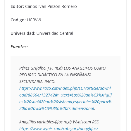
Editor:
Carlos Iván Pinzón Romero
Codigo:
UCRV-9
Universidad:
Universidad Central
Fuentes:
Pérez Grijalbo, J.P. (n,d) LOS ANÁGLIFOS COMO 
RECURSO DIDÁCTICO EN LA ENSEÑANZA 
SECUNDARIA, RACO. 
https://www.raco.cat/index.php/ECT/article/downl
oad/88664/132742#:~:text=Los%20an%C3%A1glif
os%20son%20un%20sistema,especiales%20para%
20la%20visi%C3%B3n%20tridimensional
.  

Anaglifos variables-fijos (n,d) Wyniscom RSS. 
https://www.wynis.com/category/anaglifos/