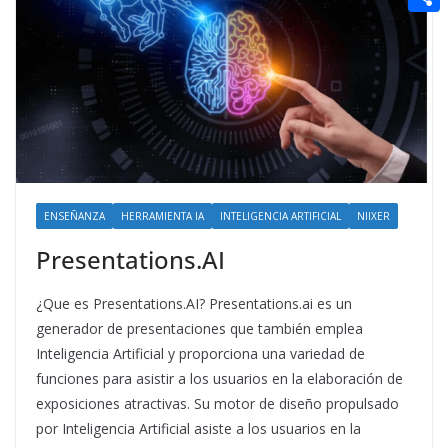
t
n
a
g
e
e
C
e
i
e
d
r
o
r
l
r
d
m
e
i
p
s
t
a
t
r
t
ENSEÑANZA
HERRAMIENTA IA
INTELIGENCIA ARTIFICIAL
NIIXER
i
Presentations.AI
r
¿Que es Presentations.AI? Presentations.ai es un
generador de presentaciones que también emplea
Inteligencia Artificial y proporciona una variedad de
funciones para asistir a los usuarios en la elaboración de
exposiciones atractivas. Su motor de diseño propulsado
por Inteligencia Artificial asiste a los usuarios en la