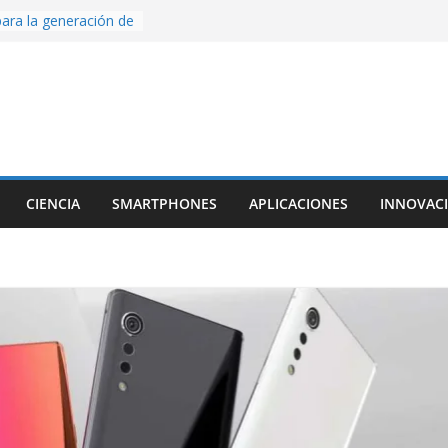
ara la generación de
rse AI
nture, un juego de
 hecho desde cero
os con Inteligencia
o CapCut IA
ada con Unity y
struimos una app
al escanear una
CIENCIA
SMARTPHONES
APLICACIONES
INNOVAC
ige la cámara:
ido cinematográfico
w