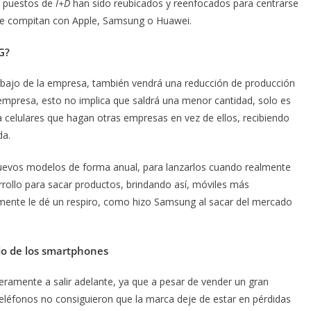
os puestos de
I+D
han sido reubicados y reenfocados para centrarse
e compitan con Apple, Samsung o Huawei.
G?
rabajo de la empresa, también vendrá una reducción de producción
empresa, esto no implica que saldrá una menor cantidad, solo es
 celulares que hagan otras empresas en vez de ellos, recibiendo
da.
nuevos modelos de forma anual, para lanzarlos cuando realmente
arrollo para sacar productos, brindando así, móviles más
mente le dé un respiro, como hizo Samsung al sacar del mercado
do de los smartphones
eramente a salir adelante, ya que a pesar de vender un gran
 teléfonos no consiguieron que la marca deje de estar en pérdidas