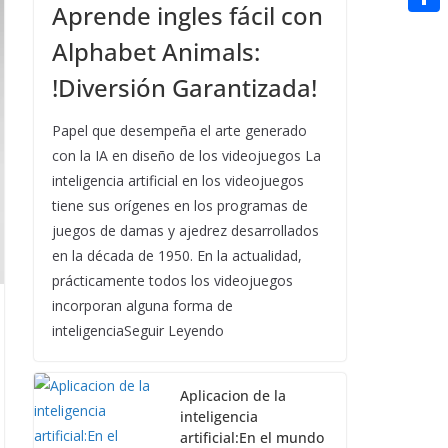
t
Aprende ingles fácil con
n
a
g
e
e
C
e
i
Alphabet Animals:
e
d
r
o
r
l
!Diversión Garantizada!
r
d
m
e
i
p
Papel que desempeña el arte generado
s
t
a
con la IA en diseño de los videojuegos La
t
inteligencia artificial en los videojuegos
r
tiene sus orígenes en los programas de
t
juegos de damas y ajedrez desarrollados
i
en la década de 1950. En la actualidad,
prácticamente todos los videojuegos
r
incorporan alguna forma de
inteligenciaSeguir Leyendo
Aplicacion de la
inteligencia
artificial:En el mundo