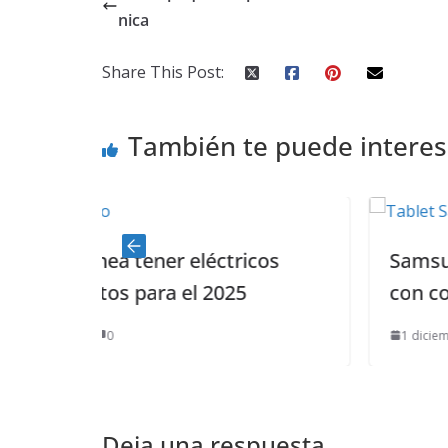
nica
Share This Post:
También te puede interes
léctricos
Samsung y su Galaxy Tab q
 2025
con conexión 5G
1 diciembre, 2020
0
Deja una respuesta