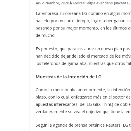
9 diciembre, 2020
Andres Felipe Avendaño Junca
13
La empresa surcoreana LG domino en algún mome
hacerlo por un corto tiempo, logro tener gananci
pasando por su mejor momento, en los últimos año
de mucho.
Es por esto, que para instaurar un nuevo plan par
han decidido dejar de lado el mercado de los móv
los teléfonos de gama alta, mientras que otros fa
Muestras de la intención de LG
Como lo mencionaba anteriormente, su intención t
plazo, con lo cual, enfatizarse más en el sector d
apuestas interesantes, del LG G8X ThinQ de doble 
verdaderamente se vea el objetivo que tiene la em
Según la agencia de prensa británica Reuters, LG