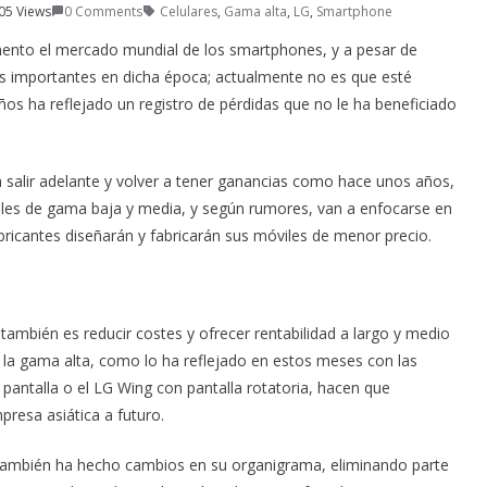
05 Views
0 Comments
Celulares
,
Gama alta
,
LG
,
Smartphone
nto el mercado mundial de los smartphones, y a pesar de
as importantes en dicha época; actualmente no es que esté
s ha reflejado un registro de pérdidas que no le ha beneficiado
a salir adelante y volver a tener ganancias como hace unos años,
iles de gama baja y media, y según rumores, van a enfocarse en
bricantes diseñarán y fabricarán sus móviles de menor precio.
ambién es reducir costes y ofrecer rentabilidad a largo y medio
e la gama alta, como lo ha reflejado en estos meses con las
pantalla o el LG Wing con pantalla rotatoria, hacen que
presa asiática a futuro.
 también ha hecho cambios en su organigrama, eliminando parte