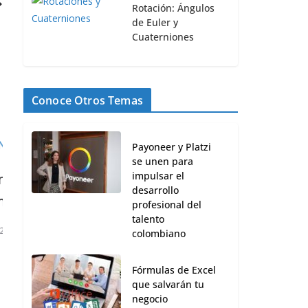
Rotación: Ángulos
de Euler y
Cuaterniones
Conoce Otros Temas
Payoneer y Platzi
se unen para
impulsar el
nuevo
Xiaomi presenta nuevo celular nuev
desarrollo
versión del Redmi Note 9
profesional del
talento
27 noviembre, 2020
0
colombiano
Fórmulas de Excel
que salvarán tu
negocio