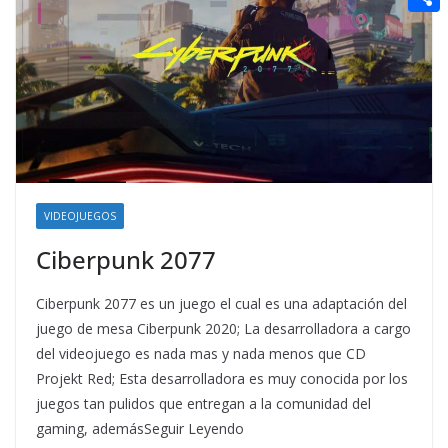
t
n
a
g
e
e
C
e
i
e
d
r
o
r
l
r
d
m
e
i
p
s
t
a
t
r
t
VIDEOJUEGOS
i
Ciberpunk 2077
r
Ciberpunk 2077 es un juego el cual es una adaptación del
juego de mesa Ciberpunk 2020; La desarrolladora a cargo
del videojuego es nada mas y nada menos que CD
Projekt Red; Esta desarrolladora es muy conocida por los
juegos tan pulidos que entregan a la comunidad del
gaming, ademásSeguir Leyendo