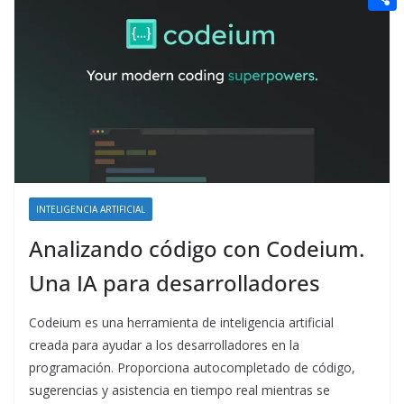
t
n
a
g
e
e
C
e
i
e
d
r
o
r
l
r
d
m
e
i
p
s
t
a
t
r
t
INTELIGENCIA ARTIFICIAL
i
Analizando código con Codeium.
r
Una IA para desarrolladores
Codeium es una herramienta de inteligencia artificial
creada para ayudar a los desarrolladores en la
programación. Proporciona autocompletado de código,
sugerencias y asistencia en tiempo real mientras se