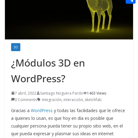
t
n
a
g
e
e
C
e
i
e
d
r
o
r
l
r
d
m
e
i
p
s
t
a
3D
t
r
¿Módulos 3D en
t
WordPress?
i
r
7 abril, 2022
Santiago Noguera Pardo
1463 Views
0 Comments
Integración
,
interacción
,
sketchfab
Gracias a
WordPress
y todas las facilidades que le ofrece
a quienes lo usan, es que hoy en día es posible que
cualquier persona pueda tener su propio sitio web, en el
que pueda expresar y plasmar sus ideas en internet