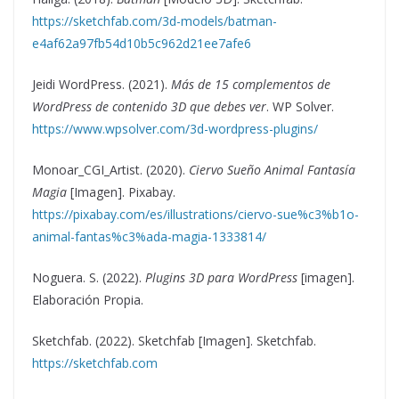
https://sketchfab.com/3d-models/batman-
e4af62a97fb54d10b5c962d21ee7afe6
Jeidi WordPress. (2021).
Más de 15 complementos de
WordPress de contenido 3D que debes ver
. WP Solver.
https://www.wpsolver.com/3d-wordpress-plugins/
Monoar_CGI_Artist. (2020).
Ciervo Sueño Animal Fantasía
Magia
[Imagen]. Pixabay.
https://pixabay.com/es/illustrations/ciervo-sue%c3%b1o-
animal-fantas%c3%ada-magia-1333814/
Noguera. S. (2022).
Plugins 3D para WordPress
[imagen].
Elaboración Propia.
Sketchfab. (2022). Sketchfab [Imagen]. Sketchfab.
https://sketchfab.com