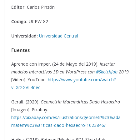
Editor:
Carlos Pinzón
Código:
UCPW-82
Universidad:
Universidad Central
Fuentes
Aprende con Imper. (24 de Mayo del 2019).
Insertar
modelos interactivos 3D en WordPress con
#Sketchfab
2019
[Video]. YouTube.
https://www.youtube.com/watch?
v=Xr2GVII4nec
Geralt. (2020).
Geometría Matemáticas Dado Hexaedro
[Imagen]. Pixabay.
https://pixabay.com/es/illustrations/geometr%c3%ada-
matem%c3%a1ticas-dado-hexaedro-1023846/
Hailga. (2018).
Batman
[Modelo 3D]. Sketchfab.