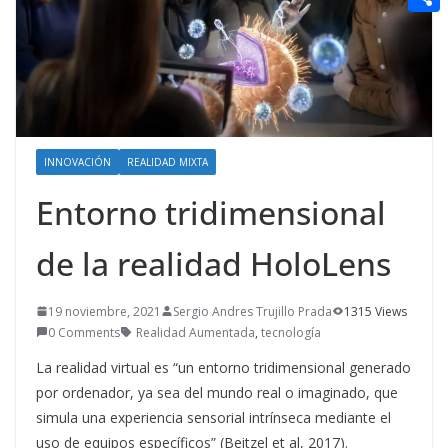
t
n
a
g
e
e
C
e
i
e
d
r
o
r
l
r
d
m
e
i
p
s
t
a
t
INNOVACIÓN
REALIDAD MIXTA
r
Entorno tridimensional
t
i
de la realidad HoloLens
r
19 noviembre, 2021
Sergio Andres Trujillo Prada
1315 Views
0 Comments
Realidad Aumentada
,
tecnología
La realidad virtual es “un entorno tridimensional generado
por ordenador, ya sea del mundo real o imaginado, que
simula una experiencia sensorial intrínseca mediante el
uso de equipos específicos” (Beitzel et al, 2017).