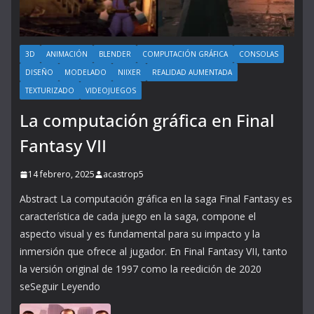
3D
ANIMACIÓN
BLENDER
COMPUTACIÓN GRÁFICA
CONSOLAS
DISEÑO
MODELADO
NIIXER
REALIDAD AUMENTADA
TEXTURIZADO
VIDEOJUEGOS
La computación gráfica en Final
Fantasy VII
14 febrero, 2025
acastrop5
Abstract La computación gráfica en la saga Final Fantasy es
característica de cada juego en la saga, compone el
aspecto visual y es fundamental para su impacto y la
inmersión que ofrece al jugador. En Final Fantasy VII, tanto
la versión original de 1997 como la reedición de 2020
seSeguir Leyendo