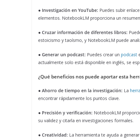
●
Investigación en YouTube:
Puedes subir enlaces
elementos. NotebookLM proporciona un resumen in
●
Cruzar información de diferentes libros:
Puedes
estoicismo y taoísmo, y NotebookLM puede analiz
●
Generar un podcast:
Puedes crear un
podcast
e
actualmente solo está disponible en inglés, se es
¿Qué beneficios nos puede aportar esta her
●
Ahorro de tiempo en la investigación:
La
herr
encontrar rápidamente los puntos clave.
●
Precisión y verificación:
NotebookLM proporciona
su validez y citarla en investigaciones formales.
●
Creatividad:
La herramienta te ayuda a generar 