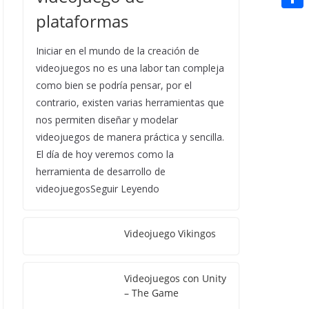
t
n
a
g
e
plataformas
e
C
e
i
e
d
r
o
r
Iniciar en el mundo de la creación de
l
r
d
m
videojuegos no es una labor tan compleja
e
i
p
como bien se podría pensar, por el
s
t
contrario, existen varias herramientas que
a
t
nos permiten diseñar y modelar
r
videojuegos de manera práctica y sencilla.
t
El día de hoy veremos como la
herramienta de desarrollo de
i
videojuegosSeguir Leyendo
r
Videojuego Vikingos
Videojuegos con Unity
– The Game