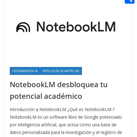
t
n
a
g
e
e
C
e
i
e
d
r
o
r
l
r
d
m
e
i
p
s
t
a
t
r
t
HERRAMIENTA IA
INTELIGENCIA ARTIFICIAL
i
NotebookLM desbloquea tu
r
potencial académico
Introducción a NotebookLM ¿Qué es NotebookLM ?
NotebookLM es un software libre de Google potenciado
por inteligencia artificial, que actúa como una base de
datos personalizada para la investigación y el registro de