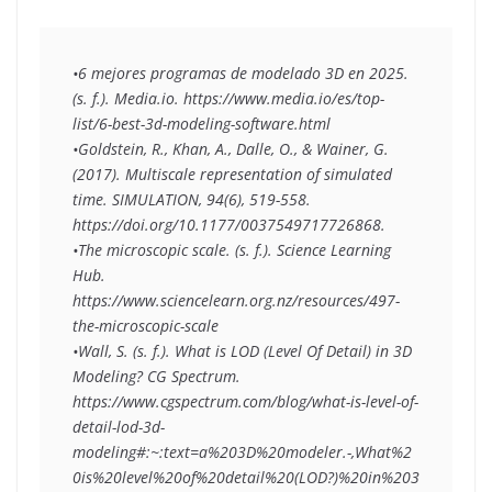
•6 mejores programas de modelado 3D en 2025. 
(s. f.). Media.io. https://www.media.io/es/top-
list/6-best-3d-modeling-software.html
•Goldstein, R., Khan, A., Dalle, O., & Wainer, G. 
(2017). Multiscale representation of simulated 
time. SIMULATION, 94(6), 519-558. 
https://doi.org/10.1177/0037549717726868.
•The microscopic scale. (s. f.). Science Learning 
Hub. 
https://www.sciencelearn.org.nz/resources/497-
the-microscopic-scale
•Wall, S. (s. f.). What is LOD (Level Of Detail) in 3D 
Modeling? CG Spectrum. 
https://www.cgspectrum.com/blog/what-is-level-of-
detail-lod-3d-
modeling#:~:text=a%203D%20modeler.-,What%2
0is%20level%20of%20detail%20(LOD?)%20in%203