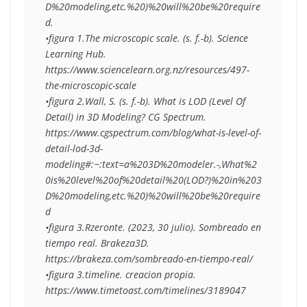
D%20modeling,etc.%20)%20will%20be%20require
d.
•figura 1.The microscopic scale. (s. f.-b). Science 
Learning Hub. 
https://www.sciencelearn.org.nz/resources/497-
the-microscopic-scale
•figura 2.Wall, S. (s. f.-b). What is LOD (Level Of 
Detail) in 3D Modeling? CG Spectrum. 
https://www.cgspectrum.com/blog/what-is-level-of-
detail-lod-3d-
modeling#:~:text=a%203D%20modeler.-,What%2
0is%20level%20of%20detail%20(LOD?)%20in%203
D%20modeling,etc.%20)%20will%20be%20require
d
•figura 3.Rzeronte. (2023, 30 julio). Sombreado en 
tiempo real. Brakeza3D. 
https://brakeza.com/sombreado-en-tiempo-real/
•figura 3.timeline. creacion propia. 
https://www.timetoast.com/timelines/3189047