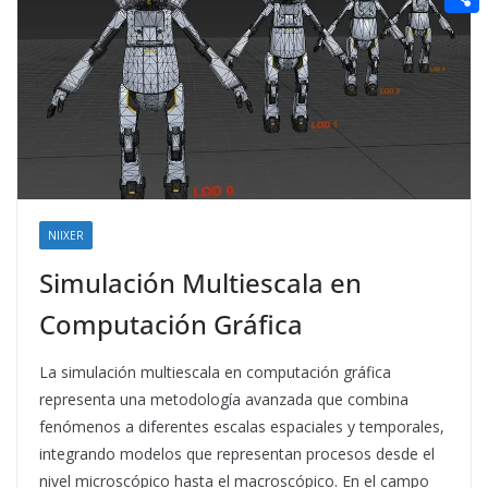
t
n
a
g
e
e
C
e
i
e
d
r
o
r
l
r
d
m
e
i
p
s
t
a
t
r
t
NIIXER
i
Simulación Multiescala en
r
Computación Gráfica
La simulación multiescala en computación gráfica
representa una metodología avanzada que combina
fenómenos a diferentes escalas espaciales y temporales,
integrando modelos que representan procesos desde el
nivel microscópico hasta el macroscópico. En el campo