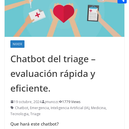
t
n
a
g
e
e
C
e
i
e
d
r
o
r
l
r
d
m
e
i
p
s
t
a
NIIXER
t
r
Chatbot del triage –
t
evaluación rápida y
i
r
eficiente.
19 octubre, 2024
jmunozc
1779 Views
Chatbot
,
Emergencia
,
Inteligencia Artificial (IA)
,
Medicina
,
Tecnologia
,
Triage
Que hará este chatbot?