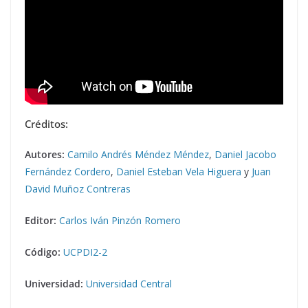
Créditos:
Autores:
Camilo Andrés Méndez Méndez
,
Daniel Jacobo
Fernández Cordero
,
Daniel Esteban Vela Higuera
y
Juan
David Muñoz Contreras
Editor:
Carlos Iván Pinzón Romero
Código:
UCPDI2-2
Universidad:
Universidad Central