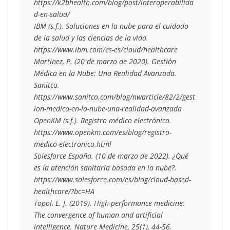
https://k2bhealth.com/blog/post/interoperabilida
d-en-salud/
IBM (s.f.). Soluciones en la nube para el cuidado 
de la salud y las ciencias de la vida. 
https://www.ibm.com/es-es/cloud/healthcare
Martinez, P. (20 de marzo de 2020). Gestión 
Médica en la Nube: Una Realidad Avanzada. 
Sanitco. 
https://www.sanitco.com/blog/nwarticle/82/2/gest
ion-medica-en-la-nube-una-realidad-avanzada
OpenKM (s.f.). Registro médico electrónico. 
https://www.openkm.com/es/blog/registro-
medico-electronico.html
Solesforce España. (10 de marzo de 2022). ¿Qué 
es la atención sanitaria basada en la nube?. 
https://www.salesforce.com/es/blog/cloud-based-
healthcare/?bc=HA 
Topol, E. J. (2019). High-performance medicine: 
The convergence of human and artificial 
intelligence. Nature Medicine, 25(1), 44-56. 