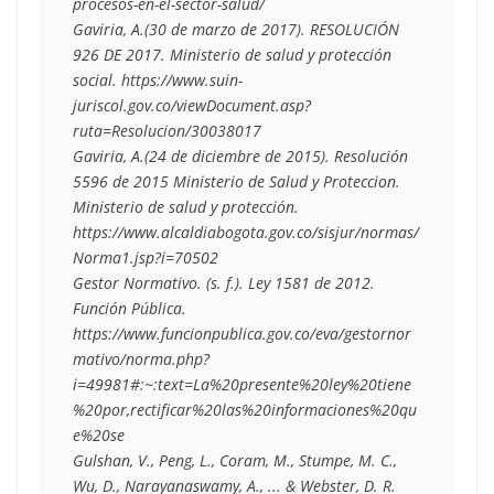
procesos-en-el-sector-salud/ 
Gaviria, A.(30 de marzo de 2017). RESOLUCIÓN 
926 DE 2017. Ministerio de salud y protección 
social. https://www.suin-
juriscol.gov.co/viewDocument.asp?
ruta=Resolucion/30038017
Gaviria, A.(24 de diciembre de 2015). Resolución 
5596 de 2015 Ministerio de Salud y Proteccion. 
Ministerio de salud y protección. 
https://www.alcaldiabogota.gov.co/sisjur/normas/
Norma1.jsp?i=70502
Gestor Normativo. (s. f.). Ley 1581 de 2012. 
Función Pública. 
https://www.funcionpublica.gov.co/eva/gestornor
mativo/norma.php?
i=49981#:~:text=La%20presente%20ley%20tiene
%20por,rectificar%20las%20informaciones%20qu
e%20se
Gulshan, V., Peng, L., Coram, M., Stumpe, M. C., 
Wu, D., Narayanaswamy, A., ... & Webster, D. R. 