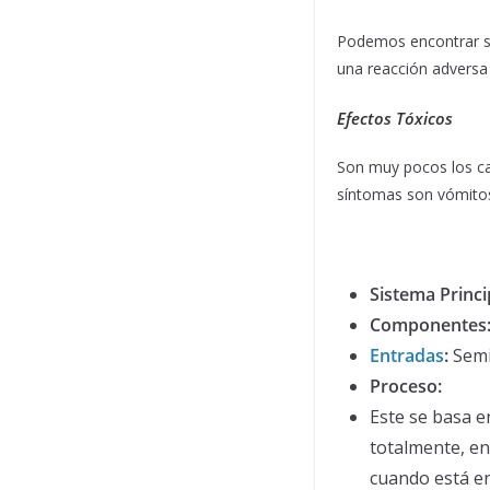
Podemos encontrar si
una reacción adversa
Efectos Tóxicos
Son muy pocos los cas
síntomas son vómitos 
Sistema Princi
Componentes
Entrada
s
:
Semil
Proceso:
Este se basa e
totalmente, en
cuando está en