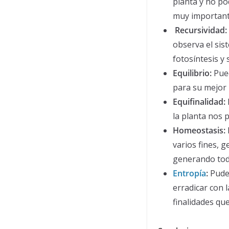
planta y no po
muy importante
Recursividad:
observa el sist
fotosíntesis y
Equilibrio:
Pued
para su mejor 
Equifinalidad:
la planta nos 
Homeostasis:
varios fines, 
generando toda
Entropía
:
Pude 
erradicar con 
finalidades qu