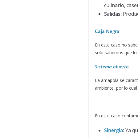
culinario, cas
Salidas:
Produc
Ca
ja Negra
En este caso no sabe
solo sabemos que lo 
Sistema abi
erto
La amapola se caracte
ambiente, por lo cua
En este caso contamo
Sinergi
a
:
Ya qu