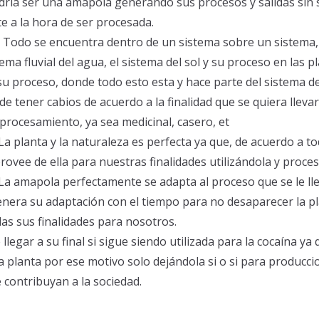
dría ser una amapola generando sus procesos y salidas sin 
 a la hora de ser procesada.
Todo se encuentra dentro de un sistema sobre un sistema, 
ema fluvial del agua, el sistema del sol y su proceso en las pl
 su proceso, donde todo esto esta y hace parte del sistema d
e tener cabios de acuerdo a la finalidad que se quiera lleva
procesamiento, ya sea medicinal, casero, et
La planta y la naturaleza es perfecta ya que, de acuerdo a t
provee de ella para nuestras finalidades utilizándola y proce
La amapola perfectamente se adapta al proceso que se le lle
genera su adaptación con el tiempo para no desaparecer la pl
s sus finalidades para nosotros.
llegar a su final si sigue siendo utilizada para la cocaína ya
la planta por ese motivo solo dejándola si o si para producci
e contribuyan a la sociedad.