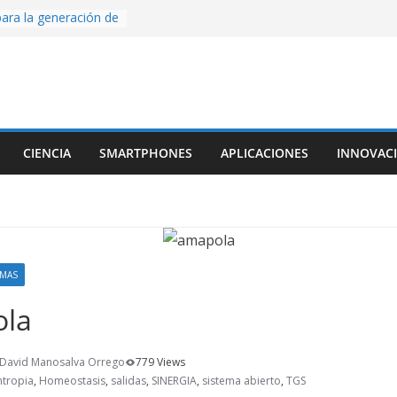
ara la generación de
rse AI
nture, un juego de
 hecho desde cero
os con Inteligencia
o CapCut IA
ada con Unity y
CIENCIA
SMARTPHONES
APLICACIONES
INNOVAC
struimos una app
al escanear una
ige la cámara:
ido cinematográfico
w
EMAS
ola
 David Manosalva Orrego
779 Views
ntropia
,
Homeostasis
,
salidas
,
SINERGIA
,
sistema abierto
,
TGS