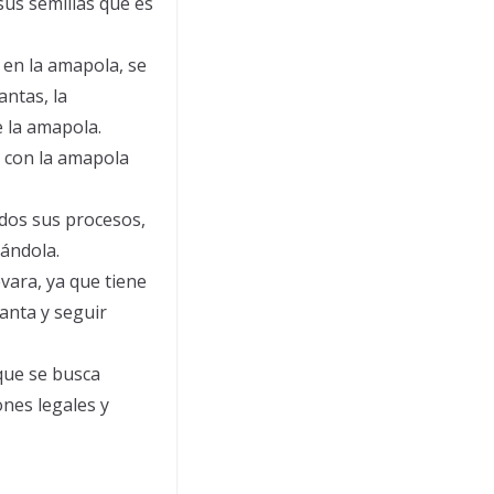
sus semillas que es
en la amapola, se
antas, la
e la amapola.
r con la amapola
odos sus procesos,
sándola.
vara, ya que tiene
anta y seguir
 que se busca
ones legales y