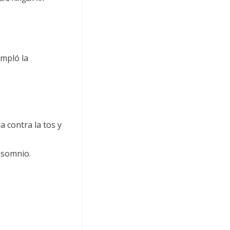
empló la
a contra la tos y
nsomnio.