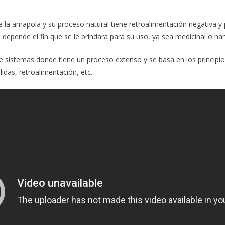
la amapola y su proceso natural tiene retroalimentación negativa y 
depende el fin que se le brindara para su uso, ya sea medicinal o narc
 sistemas donde tiene un proceso extenso y se basa en los principi
idas, retroalimentación, etc.