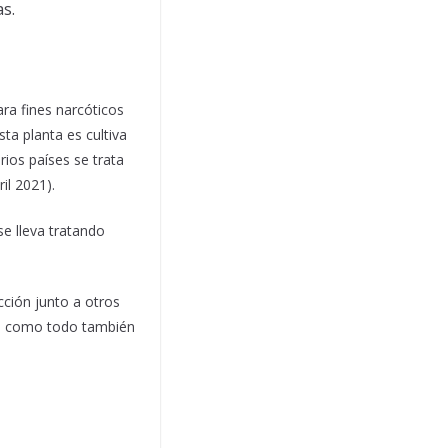
s.
ra fines narcóticos
ta planta es cultiva
ios países se trata
il 2021).
se lleva tratando
cción junto a otros
que como todo también