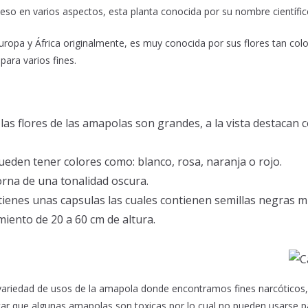
eso en varios aspectos, esta planta conocida por su nombre científi
uropa y África originalmente, es muy conocida por sus flores tan colo
para varios fines.
 las flores de las amapolas son grandes, a la vista destacan 
ueden tener colores como: blanco, rosa, naranja o rojo.
orna de una tonalidad oscura.
ienes unas capsulas las cuales contienen semillas negras 
miento de 20 a 60 cm de altura.
 variedad de usos de la amapola donde encontramos fines narcóticos,
car que algunas amapolas son toxicas por lo cual no pueden usarse pa