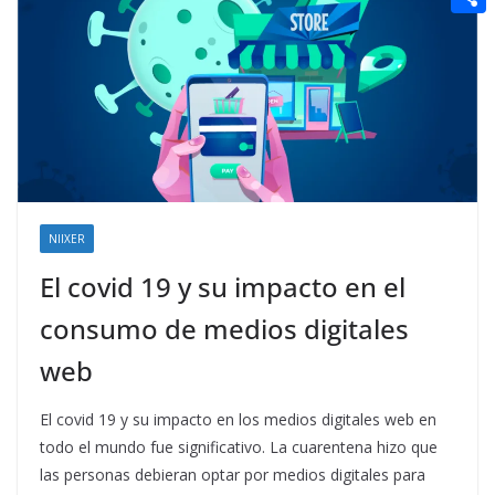
t
n
a
g
e
e
C
e
i
e
d
r
o
r
l
r
d
m
e
i
p
s
t
a
t
r
t
NIIXER
i
El covid 19 y su impacto en el
r
consumo de medios digitales
web
El covid 19 y su impacto en los medios digitales web en
todo el mundo fue significativo. La cuarentena hizo que
las personas debieran optar por medios digitales para