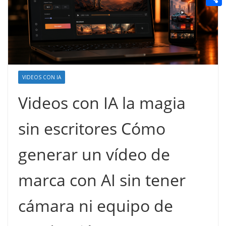
t
n
a
g
e
e
C
e
i
e
d
r
o
r
l
r
d
m
e
i
p
s
t
a
VIDEOS CON IA
t
r
Videos con IA la magia
t
sin escritores Cómo
i
r
generar un vídeo de
marca con AI sin tener
cámara ni equipo de