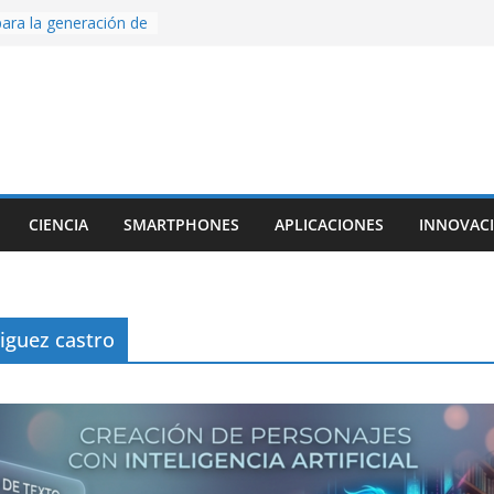
ara la generación de
rse AI
nture, un juego de
 hecho desde cero
os con Inteligencia
o CapCut IA
ada con Unity y
struimos una app
al escanear una
CIENCIA
SMARTPHONES
APLICACIONES
INNOVAC
ige la cámara:
ido cinematográfico
w
riguez castro