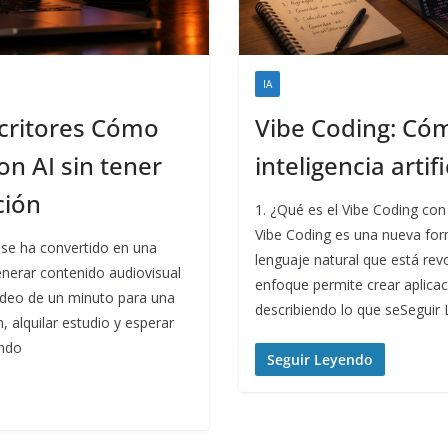
IA
scritores Cómo
Vibe Coding: Cóm
n AI sin tener
inteligencia artif
ción
1. ¿Qué es el Vibe Coding con i
Vibe Coding es una nueva forma
l se ha convertido en una
lenguaje natural que está rev
enerar contenido audiovisual
enfoque permite crear aplicac
ideo de un minuto para una
describiendo lo que seSeguir
 alquilar estudio y esperar
endo
Seguir Leyendo