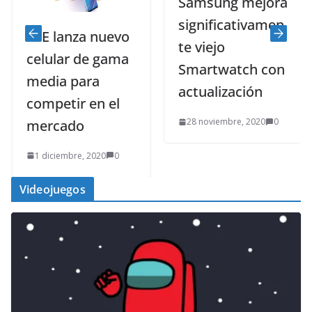
Samsung mejora
significativamen
ZTE lanza nuevo
te viejo
celular de gama
Smartwatch con
media para
actualización
competir en el
28 noviembre, 2020
0
mercado
1 diciembre, 2020
0
Videojuegos