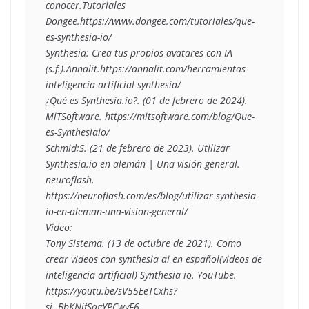
conocer.Tutoriales 
Dongee.https://www.dongee.com/tutoriales/que-
es-synthesia-io/
Synthesia: Crea tus propios avatares con IA 
(s.f.).Annalit.https://annalit.com/herramientas-
inteligencia-artificial-synthesia/ 
¿Qué es Synthesia.io?. (01 de febrero de 2024). 
MiTSoftware. https://mitsoftware.com/blog/Que-
es-Synthesiaio/
Schmid;S. (21 de febrero de 2023). Utilizar 
Synthesia.io en alemán | Una visión general. 
neuroflash. 
https://neuroflash.com/es/blog/utilizar-synthesia-
io-en-aleman-una-vision-general/
Video:
Tony Sistema. (13 de octubre de 2021). Como 
crear videos con synthesia ai en español(videos de 
inteligencia artificial) Synthesia io. YouTube. 
https://youtu.be/sV55EeTCxhs?
si=BbKNifSqgYPCwyF6