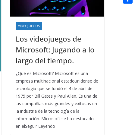
t
n
a
g
e
e
C
e
i
e
d
r
o
r
l
r
d
VIDEOJUEGOS
m
e
i
Los videojuegos de
p
s
t
a
Microsoft: Jugando a lo
t
r
largo del tiempo.
t
¿Qué es Microsoft? Microsoft es una
i
empresa multinacional estadounidense de
r
tecnología que se fundó el 4 de abril de
1975 por Bill Gates y Paul Allen. Es una de
las compañías más grandes y exitosas en
la industria de la tecnología de la
información. Microsoft se ha destacado
en elSeguir Leyendo