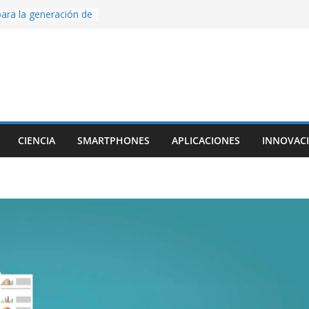
ara la generación de
rse AI
nture, un juego de
 hecho desde cero
os con Inteligencia
o CapCut IA
ada con Unity y
struimos una app
al escanear una
CIENCIA
SMARTPHONES
APLICACIONES
INNOVAC
ige la cámara:
ido cinematográfico
w