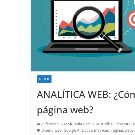
NIIXER
ANALÍTICA WEB: ¿Cómo
página web?
25 febrero, 2022
Paula Camila Aristizábal López
110
Diseño web
,
Google Analytics
,
metricas
,
Páginas web
,