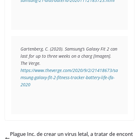
samsung-21-dias-bateria-20201112183723.html
Gartenberg, C. (2020). 
Samsung’s Galaxy Fit 2 can 
last for up to three weeks on a charg
 [Imagen]. 
The Verge. 
https://www.theverge.com/2020/9/2/21418673/sa
msung-galaxy-fit-2-fitness-tracker-battery-life-ifa-
2020
Plague Inc. de crear un virus letal, a tratar de encont