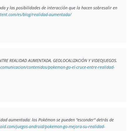
a y las posibilidades de interacción que la hacen sobresalir en 
ntent.com/es/blog/realidad-aumentada/
POKÉMON GO: EL CRUCE ENTRE REALIDAD AUMENTADA, GEOLOCALIZACIÓN Y VIDEOJUEGOS. 
-comunicacion/contenidos/pokemon-go-el-cruce-entre-realidad-
dad aumentada: los Pokémon se pueden "esconder" detrás de 
roid.com/juegos-android/pokemon-go-mejora-su-realidad-