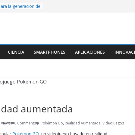
ara la generación de
rse AI
nture, un juego de
 hecho desde cero
os con Inteligencia
o CapCut IA
ada con Unity y
CIENCIA
SMARTPHONES
APLICACIONES
INNOVAC
struimos una app
al escanear una
ige la cámara:
ido cinematográfico
w
lidad aumentada
 Views
0 Comments
Pokémon Go
,
Realidad Aumentada
,
Videojuegos
popular
Pokémon GO
, un videojuego basado en realidad