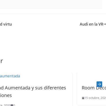
d virtu
Audi en la VR
r
iferentes
Room Decorator de Amazon
15 octubre, 2020
0