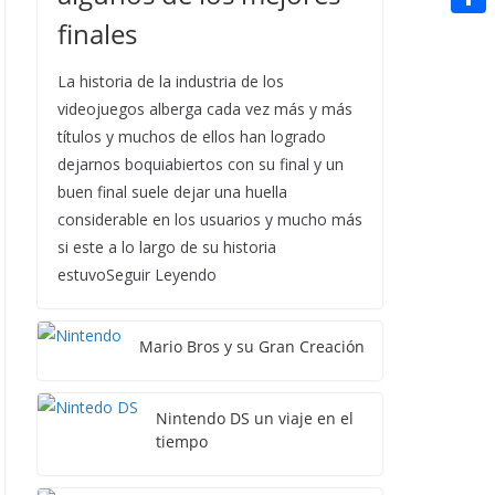
t
n
a
g
e
finales
e
C
e
i
e
d
r
o
r
La historia de la industria de los
l
r
d
m
videojuegos alberga cada vez más y más
e
i
p
títulos y muchos de ellos han logrado
s
t
dejarnos boquiabiertos con su final y un
a
t
buen final suele dejar una huella
r
considerable en los usuarios y mucho más
t
si este a lo largo de su historia
estuvoSeguir Leyendo
i
r
Mario Bros y su Gran Creación
Nintendo DS un viaje en el
tiempo