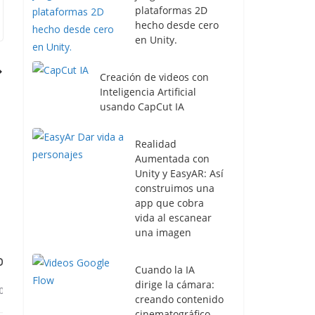
plataformas 2D
hecho desde cero
en Unity.
Creación de videos con
Inteligencia Artificial
usando CapCut IA
Realidad
Aumentada con
Unity y EasyAR: Así
construimos una
app que cobra
vida al escanear
una imagen
¡Resident Evil Biohazard! de los
Cuando la IA
videojuegos de terror mas esperad
dirige la cámara:
creando contenido
15 octubre, 2020
cinematográfico
1