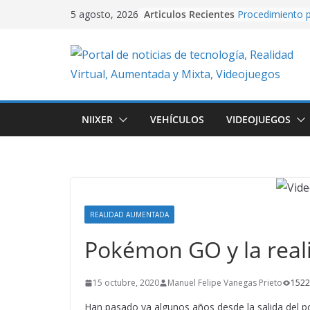
Skip
Articulos Recientes
Procedimiento p
5 agosto, 2026
to
video con PixVe
University Adve
content
plataformas 2D
en Unity.
Creación de vide
Artificial usand
Realidad Aument
NIIXER
VEHÍCULOS
VIDEOJUEGOS
EasyAR: Así con
que cobra vida 
imagen
Cuando la IA dir
creando conten
con Google Flo
REALIDAD AUMENTADA
Pokémon GO y la rea
15 octubre, 2020
Manuel Felipe Vanegas Prieto
1522
Han pasado ya algunos años desde la salida del 