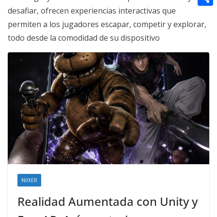
t
n
a
g
e
desafiar, ofrecen experiencias interactivas que
e
C
e
i
permiten a los jugadores escapar, competir y explorar,
e
d
r
o
r
l
todo desde la comodidad de su dispositivo
r
d
m
e
i
p
s
t
a
t
r
t
i
r
NIIXER
Realidad Aumentada con Unity y