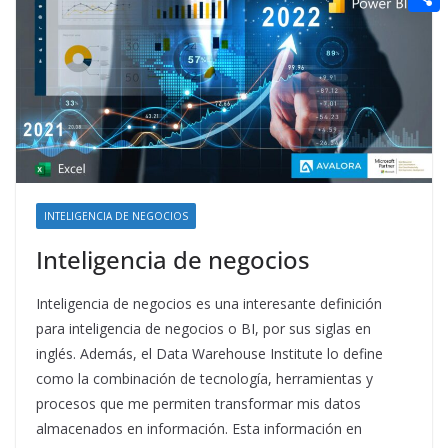
t
n
a
g
e
e
C
e
i
e
d
r
o
r
l
r
d
m
e
i
p
s
t
a
t
r
t
INTELIGENCIA DE NEGOCIOS
i
Inteligencia de negocios
r
Inteligencia de negocios es una interesante definición
para inteligencia de negocios o BI, por sus siglas en
inglés. Además, el Data Warehouse Institute lo define
como la combinación de tecnología, herramientas y
procesos que me permiten transformar mis datos
almacenados en información. Esta información en