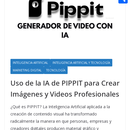
t
n
a
g
e
e
C
e
i
e
d
r
o
r
l
r
d
m
e
i
p
s
t
a
t
r
t
INTELIGENCIA ARTIFICIAL
INTELIGENCIA ARTIFICIAL Y TECNOLOGÍA
MARKETING DIGITAL
TECNOLOGÍA
i
Uso de la IA de PIPPIT para Crear
r
Imágenes y Videos Profesionales
¿Qué es PIPPIT? La Inteligencia Artificial aplicada a la
creación de contenido visual ha transformado
radicalmente la manera en que personas, empresas y
creadores digitales producen material gráfico y