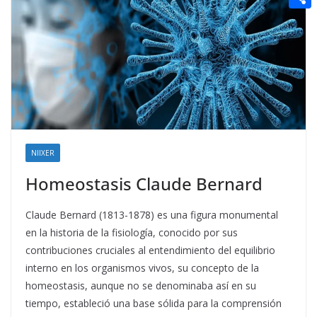
t
n
a
g
e
e
C
e
i
e
d
r
o
r
l
r
d
m
e
i
p
s
t
a
t
r
t
NIIXER
i
Homeostasis Claude Bernard
r
Claude Bernard (1813-1878) es una figura monumental
en la historia de la fisiología, conocido por sus
contribuciones cruciales al entendimiento del equilibrio
interno en los organismos vivos, su concepto de la
homeostasis, aunque no se denominaba así en su
tiempo, estableció una base sólida para la comprensión