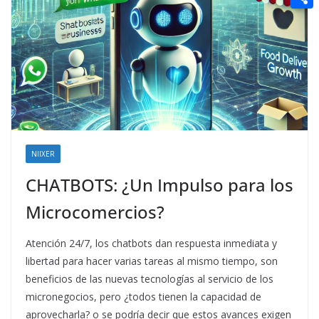
t
n
a
g
e
e
C
e
i
e
d
r
o
r
l
r
d
m
e
i
p
s
t
a
t
r
t
NIIXER
i
CHATBOTS: ¿Un Impulso para los
r
Microcomercios?
Atención 24/7, los chatbots dan respuesta inmediata y
libertad para hacer varias tareas al mismo tiempo, son
beneficios de las nuevas tecnologías al servicio de los
micronegocios, pero ¿todos tienen la capacidad de
aprovecharla? o se podría decir que estos avances exigen