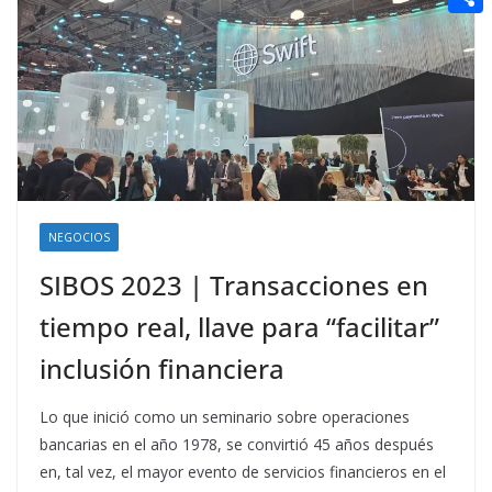
t
n
a
g
e
e
C
e
i
e
d
r
o
r
l
r
d
m
e
i
p
s
t
a
t
r
t
NEGOCIOS
i
SIBOS 2023 | Transacciones en
r
tiempo real, llave para “facilitar”
inclusión financiera
Lo que inició como un seminario sobre operaciones
bancarias en el año 1978, se convirtió 45 años después
en, tal vez, el mayor evento de servicios financieros en el