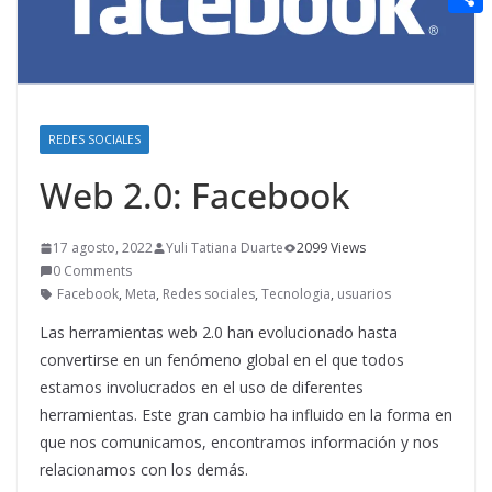
t
n
a
g
e
e
C
e
i
e
d
r
o
r
l
r
d
m
e
i
p
REDES SOCIALES
s
t
a
t
Web 2.0: Facebook
r
t
17 agosto, 2022
Yuli Tatiana Duarte
2099 Views
0 Comments
i
Facebook
,
Meta
,
Redes sociales
,
Tecnologia
,
usuarios
r
Las herramientas web 2.0 han evolucionado hasta
convertirse en un fenómeno global en el que todos
estamos involucrados en el uso de diferentes
herramientas. Este gran cambio ha influido en la forma en
que nos comunicamos, encontramos información y nos
relacionamos con los demás.