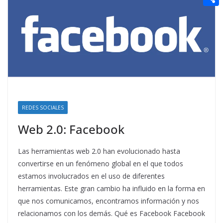
t
n
a
g
e
e
C
e
i
e
d
r
o
r
l
r
d
m
e
i
p
s
t
a
t
r
t
REDES SOCIALES
i
Web 2.0: Facebook
r
Las herramientas web 2.0 han evolucionado hasta
convertirse en un fenómeno global en el que todos
estamos involucrados en el uso de diferentes
herramientas. Este gran cambio ha influido en la forma en
que nos comunicamos, encontramos información y nos
relacionamos con los demás. Qué es Facebook Facebook