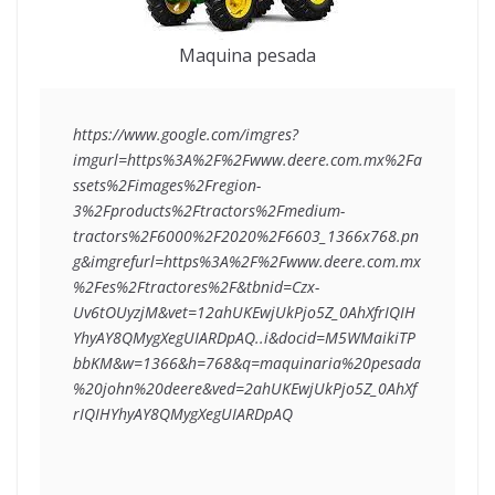
Maquina pesada
https://www.google.com/imgres?
imgurl=https%3A%2F%2Fwww.deere.com.mx%2Fa
ssets%2Fimages%2Fregion-
3%2Fproducts%2Ftractors%2Fmedium-
tractors%2F6000%2F2020%2F6603_1366x768.pn
g&imgrefurl=https%3A%2F%2Fwww.deere.com.mx
%2Fes%2Ftractores%2F&tbnid=Czx-
Uv6tOUyzjM&vet=12ahUKEwjUkPjo5Z_0AhXfrIQIH
YhyAY8QMygXegUIARDpAQ..i&docid=M5WMaikiTP
bbKM&w=1366&h=768&q=maquinaria%20pesada
%20john%20deere&ved=2ahUKEwjUkPjo5Z_0AhXf