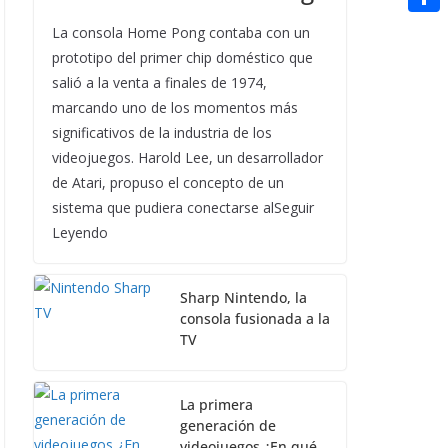
t
n
a
g
e
e
C
La consola Home Pong contaba con un
e
i
e
d
prototipo del primer chip doméstico que
r
o
r
l
salió a la venta a finales de 1974,
r
d
m
e
marcando uno de los momentos más
i
p
s
significativos de la industria de los
t
a
videojuegos. Harold Lee, un desarrollador
t
de Atari, propuso el concepto de un
r
sistema que pudiera conectarse alSeguir
t
Leyendo
i
r
Sharp Nintendo, la
consola fusionada a la
TV
La primera
generación de
videojuegos ¿En qué