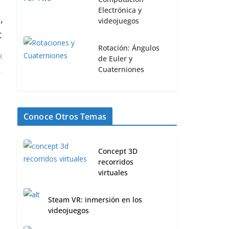
Electrónica y
a
GoPro: Todo lo que trae para las
videojuegos
cámaras GoPro el Pedestria Mount
Rotación: Ángulos
Kit
de Euler y
Cuaterniones
15 marzo, 2021
0
Conoce Otros Temas
Concept 3D
recorridos
virtuales
Steam VR: inmersión en los
videojuegos