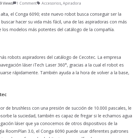
9 Views
1 Comment
Accesorios
,
Apiradora
lta, el Conga 6090; este nuevo robot busca conseguir ser la
 buscar hacer su vida más fácil, una de las aspiradoras con más
e los modelos más potentes del catálogo de la compañía.
emás robots aspiradores del catálogo de Cecotec. La empresa
vegación láser iTech Laser 360°, gracias a la cual el robot es
tuarse rápidamente. También ayuda a la hora de volver a la base,
tec
or de brushless con una presión de succión de 10.000 pascales, le
bsorbe la suciedad, también es capaz de fregar si le echamos agua
egación láser que ya conocemos de otros dispositivos de la
gía RoomPlan 3.0, el Conga 6090 puede usar diferentes patrones