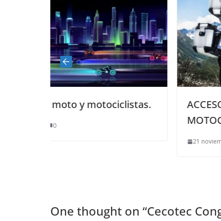
tociclistas.
ACCESORIOS PARA LA
MOTOCICLETA DE VIAJE
21 noviembre, 2021
0
One thought on “
Cecotec Cong