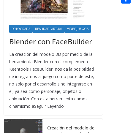
t
n
a
g
e
e
C
e
i
e
d
r
o
r
l
r
d
m
e
FOTOGRAFÍA
REALIDAD VIRTUAL
VIDEOJUEGOS
i
p
s
Blender con FaceBuilder
t
a
t
La creación del modelo 3D por medio de la
r
herramienta Blender con el complemento
t
Keentools FaceBuilder, nos da la posibilidad
i
de integrarnos al juego como parte de este,
r
no solo por el desarrollo sino integrarse en
él, ya sea como personaje, objetos o
animación. Con esta herramienta damos
dinamismo aSeguir Leyendo
Creación del modelo de