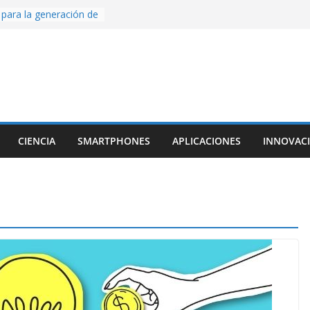
para la generación de
erse AI
enture, un juego de
D hecho desde cero
deos con Inteligencia
do CapCut IA
ntada con Unity y
onstruimos una app
 al escanear una
CIENCIA
SMARTPHONES
APLICACIONES
INNOVAC
rige la cámara:
nido cinematográfico
ow