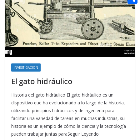
t
n
a
g
e
e
C
e
i
e
d
r
o
r
l
r
d
m
e
i
p
s
t
a
t
r
t
INVESTIGACION
i
El gato hidráulico
r
Historia del gato hidráulico El gato hidráulico es un
dispositivo que ha evolucionado a lo largo de la historia,
utilizando principios hidráulicos y de ingeniería para
facilitar una variedad de tareas en muchas industrias, su
historia es un ejemplo de cómo la ciencia y la tecnología
pueden trabajar juntas paraSeguir Leyendo