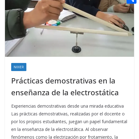
t
n
a
g
e
e
C
e
i
e
d
r
o
r
l
r
d
m
e
i
p
s
t
a
t
r
t
NIIXER
i
Prácticas demostrativas en la
r
enseñanza de la electrostática
Experiencias demostrativas desde una mirada educativa
Las prácticas demostrativas, realizadas por el docente o
por los propios estudiantes, juegan un papel fundamental
en la enseñanza de la electrostática. Al observar
fenómenos como la electrización por frotamiento, la