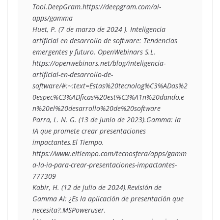
Tool
.DeepGram.https://deepgram.com/ai-
apps/gamma
Huet, P. (7 de marzo de 2024 ). 
Inteligencia 
artificial en desarrollo de software: Tendencias 
emergentes y futuro
. OpenWebinars S.L. 
https://openwebinars.net/blog/inteligencia-
artificial-en-desarrollo-de-
software/#:~:text=Estas%20tecnolog%C3%ADas%2
0espec%C3%ADficas%20est%C3%A1n%20dando,e
n%20el%20desarrollo%20de%20software
Parra, L. N. G. (13 de junio de 2023).
Gamma: la 
IA que promete crear presentaciones 
impactantes.
El Tiempo. 
https://www.eltiempo.com/tecnosfera/apps/gamm
a-la-ia-para-crear-presentaciones-impactantes-
777309
Kabir, H. (12 de julio de 2024).
Revisión de 
Gamma AI: ¿Es la aplicación de presentación que 
necesita?
.MSPoweruser. 