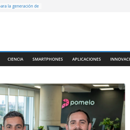
ara la generación de
rse AI
nture, un juego de
 hecho desde cero
os con Inteligencia
o CapCut IA
ada con Unity y
struimos una app
al escanear una
CIENCIA
SMARTPHONES
APLICACIONES
INNOVAC
ige la cámara:
ido cinematográfico
w