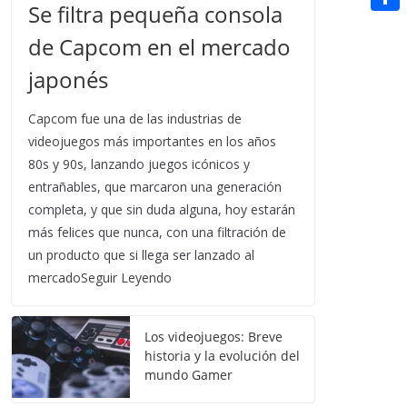
t
Se filtra pequeña consola
n
a
g
e
e
C
e
i
de Capcom en el mercado
e
d
r
o
r
l
japonés
r
d
m
e
i
p
Capcom fue una de las industrias de
s
t
a
videojuegos más importantes en los años
t
80s y 90s, lanzando juegos icónicos y
r
entrañables, que marcaron una generación
t
completa, y que sin duda alguna, hoy estarán
i
más felices que nunca, con una filtración de
un producto que si llega ser lanzado al
r
mercadoSeguir Leyendo
Los videojuegos: Breve
historia y la evolución del
mundo Gamer