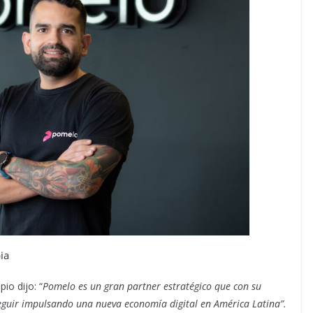
ia
io dijo: “
Pomelo es un gran partner estratégico que con su
eguir impulsando una nueva economía digital en América Latina”.