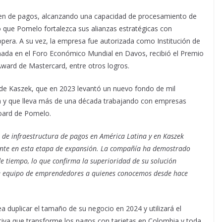
umen de pagos, alcanzando una capacidad de procesamiento de
ió que Pomelo fortalezca sus alianzas estratégicas con
opera. A su vez, la empresa fue autorizada como Institución de
onada en el Foro Económico Mundial en Davos, recibió el Premio
 Award de Mastercard, entre otros logros.
de Kaszek, que en 2023 levantó un nuevo fondo de mil
ina y que lleva más de una década trabajando con empresas
board de Pomelo.
de infraestructura de pagos en América Latina y en Kaszek
nte en esta etapa de expansión. La compañía ha demostrado
e tiempo, lo que confirma la superioridad de su solución
ste equipo de emprendedores a quienes conocemos desde hace
 duplicar el tamaño de su negocio en 2024 y utilizará el
uptiva que transforme los pagos con tarjetas en Colombia y toda