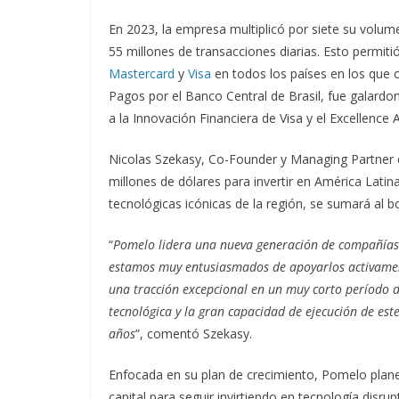
En 2023, la empresa multiplicó por siete su vol
55 millones de transacciones diarias. Esto permit
Mastercard
y
Visa
en todos los países en los que 
Pagos por el Banco Central de Brasil, fue galard
a la Innovación Financiera de Visa y el Excellence
Nicolas Szekasy, Co-Founder y Managing Partner 
millones de dólares para invertir en América Lat
tecnológicas icónicas de la región, se sumará al 
“
Pomelo lidera una nueva generación de compañías 
estamos muy entusiasmados de apoyarlos activame
una tracción excepcional en un muy corto período d
tecnológica y la gran capacidad de ejecución de e
años
”, comentó Szekasy.
Enfocada en su plan de crecimiento, Pomelo planea
capital para seguir invirtiendo en tecnología disr