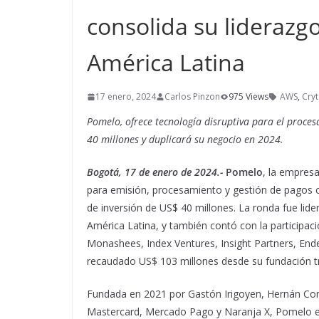
consolida su liderazg
América Latina
17 enero, 2024
Carlos Pinzon
975 Views
AWS
,
Cry
Pomelo, ofrece tecnología disruptiva para el proce
40 millones y duplicará su negocio en 2024.
Bogotá, 17 de enero de 2024.-
Pomelo
, la empresa
para emisión, procesamiento y gestión de pagos 
de inversión de US$ 40 millones. La ronda fue lid
América Latina, y también contó con la participac
Monashees, Index Ventures, Insight Partners, Ende
recaudado US$ 103 millones desde su fundación tr
Fundada en 2021 por Gastón Irigoyen, Hernán Cor
Mastercard, Mercado Pago y Naranja X, Pomelo es