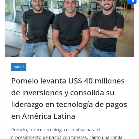
t
n
a
g
e
e
C
e
i
e
d
r
o
r
l
r
d
m
e
i
p
s
t
a
t
r
t
NIIXER
i
Pomelo levanta US$ 40 millones
r
de inversiones y consolida su
liderazgo en tecnología de pagos
en América Latina
Pomelo, ofrece tecnología disruptiva para el
procesamiento de pagos con tarjetas, captó una ronda