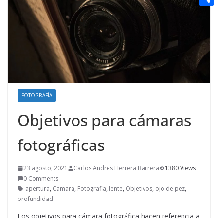
t
n
a
g
e
e
C
e
i
e
d
r
o
r
l
r
d
m
e
i
p
s
t
a
t
r
FOTOGRAFÍA
t
Objetivos para cámaras
i
r
fotográficas
23 agosto, 2021
Carlos Andres Herrera Barrera
1380 Views
0 Comments
apertura
,
Camara
,
Fotografia
,
lente
,
Objetivos
,
ojo de pez
,
profundidad
Los objetivos para cámara fotográfica hacen referencia a