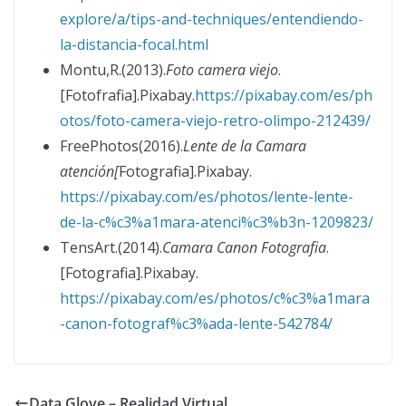
explore/a/tips-and-techniques/entendiendo-
la-distancia-focal.html
Montu,R.(2013).
Foto camera viejo
.
[Fotofrafia].Pixabay.
https://pixabay.com/es/ph
otos/foto-camera-viejo-retro-olimpo-212439/
FreePhotos(2016).
Lente de la Camara
atención[
Fotografia].Pixabay.
https://pixabay.com/es/photos/lente-lente-
de-la-c%c3%a1mara-atenci%c3%b3n-1209823/
TensArt.(2014).
Camara Canon Fotografia
.
[Fotografia].Pixabay.
https://pixabay.com/es/photos/c%c3%a1mara
-canon-fotograf%c3%ada-lente-542784/
Data Glove – Realidad Virtual