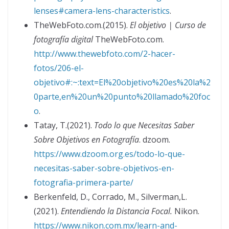
lenses#camera-lens-characteristics
.
TheWebFoto.com.(2015).
El objetivo | Curso de
fotografía digital
TheWebFoto.com.
http://www.thewebfoto.com/2-hacer-
fotos/206-el-
objetivo#:~:text=El%20objetivo%20es%20la%2
0parte,en%20un%20punto%20llamado%20foc
o
.
Tatay, T.(2021).
Todo lo que Necesitas Saber
Sobre Objetivos en Fotografía
. dzoom.
https://www.dzoom.org.es/todo-lo-que-
necesitas-saber-sobre-objetivos-en-
fotografia-primera-parte/
Berkenfeld, D., Corrado, M., Silverman,L.
(2021).
Entendiendo la Distancia Focal.
Nikon.
https://www.nikon.com.mx/learn-and-