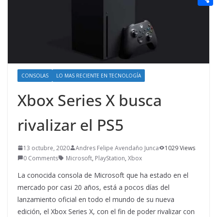
t
n
a
g
e
e
C
e
i
e
d
r
o
r
l
r
d
m
e
i
p
s
t
a
CONSOLAS
LO MAS RECIENTE EN TECNOLOGÍA
t
r
Xbox Series X busca
t
rivalizar el PS5
i
r
13 octubre, 2020
Andres Felipe Avendaño Junca
1029 Views
0 Comments
Microsoft
,
PlayStation
,
Xbox
La conocida consola de Microsoft que ha estado en el
mercado por casi 20 años, está a pocos días del
lanzamiento oficial en todo el mundo de su nueva
edición, el Xbox Series X, con el fin de poder rivalizar con