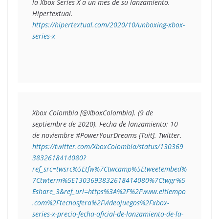
la Xbox Series X a un mes de su lanzamiento
. 
Hipertextual. 
https://hipertextual.com/2020/10/unboxing-xbox-
series-x
Xbox Colombia [@XboxColombia]. (9 de 
septiembre de 2020). 
Fecha de lanzamiento: 10 
de noviembre #PowerYourDreams
 [Tuit]. Twitter. 
https://twitter.com/XboxColombia/status/130369
3832618414080?
ref_src=twsrc%5Etfw%7Ctwcamp%5Etweetembed%
7Ctwterm%5E1303693832618414080%7Ctwgr%5
Eshare_3&ref_url=https%3A%2F%2Fwww.eltiempo
.com%2Ftecnosfera%2Fvideojuegos%2Fxbox-
series-x-precio-fecha-oficial-de-lanzamiento-de-la-