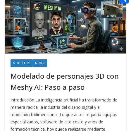
t
n
a
g
e
e
C
e
i
e
d
r
o
r
l
r
d
m
e
i
p
s
t
a
t
r
t
MODELADO
NIIXER
i
Modelado de personajes 3D con
r
Meshy AI: Paso a paso
Introducción La inteligencia artificial ha transformado de
manera radical la industria del diseño digital y el
modelado tridimensional. Lo que antes requería equipos
especializados, software de alto costo y anos de
formación técnica, hoy puede realizarse mediante