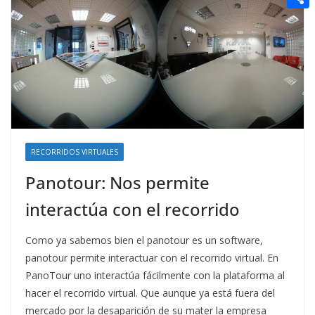
t
n
a
g
e
e
C
e
i
e
d
r
o
r
l
r
d
m
e
i
p
s
t
a
t
r
t
RECORRIDOS VIRTUALES
i
Panotour: Nos permite
r
interactúa con el recorrido
Como ya sabemos bien el panotour es un software,
panotour permite interactuar con el recorrido virtual. En
PanoTour uno interactúa fácilmente con la plataforma al
hacer el recorrido virtual. Que aunque ya está fuera del
mercado por la desaparición de su mater la empresa