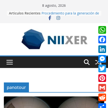
Skip
8 agosto, 2026
to
Articulos Recientes
Procedimiento para la generación de
content
video con PixVerse AI
University Adventure, un juego de
plataformas 2D hecho desde cero
en Unity.
Creación de videos con Inteligencia
W
Artificial usando CapCut IA
h
Realidad Aumentada con Unity y
F
EasyAR: Así construimos una app
a
a
que cobra vida al escanear una
L
t
imagen
c
i
Cuando la IA dirige la cámara:
M
s
e
creando contenido cinematográfico
n
e
con Google Flow
A
T
b
k
s
p
w
o
P
panotour
e
s
p
i
o
i
d
G
e
t
k
n
I
m
n
R
t