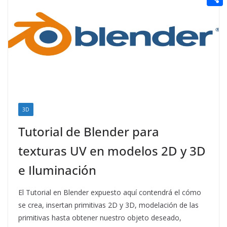
t
n
a
g
e
e
C
e
i
e
d
r
o
r
l
r
d
m
e
i
p
s
t
a
t
r
t
3D
i
Tutorial de Blender para
r
texturas UV en modelos 2D y 3D
e Iluminación
El Tutorial en Blender expuesto aquí contendrá el cómo
se crea, insertan primitivas 2D y 3D, modelación de las
primitivas hasta obtener nuestro objeto deseado,