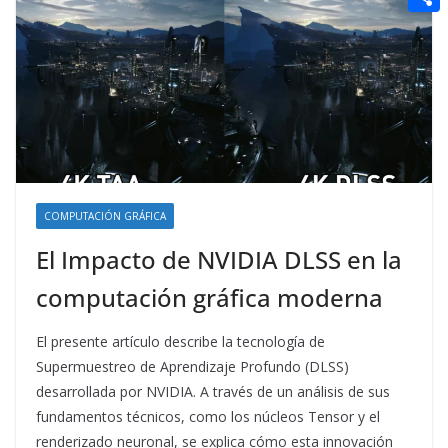
t
n
a
g
e
e
C
e
i
e
d
r
o
r
l
r
d
m
e
i
p
s
t
a
t
r
t
COMPUTACIÓN GRÁFICA
i
El Impacto de NVIDIA DLSS en la
r
computación gráfica moderna
El presente artículo describe la tecnología de
Supermuestreo de Aprendizaje Profundo (DLSS)
desarrollada por NVIDIA. A través de un análisis de sus
fundamentos técnicos, como los núcleos Tensor y el
renderizado neuronal, se explica cómo esta innovación