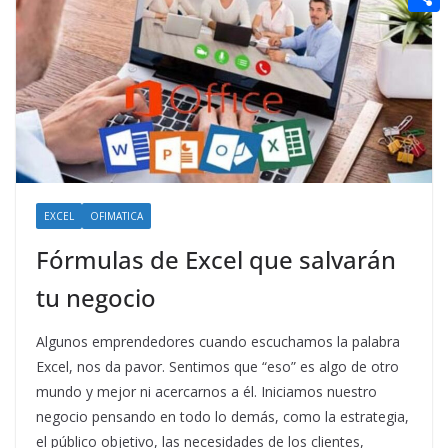
t
n
a
g
e
e
C
e
i
e
d
r
o
r
l
r
d
m
e
i
p
s
t
a
t
r
t
EXCEL
OFIMATICA
i
Fórmulas de Excel que salvarán
r
tu negocio
Algunos emprendedores cuando escuchamos la palabra
Excel, nos da pavor. Sentimos que “eso” es algo de otro
mundo y mejor ni acercarnos a él. Iniciamos nuestro
negocio pensando en todo lo demás, como la estrategia,
el público objetivo, las necesidades de los clientes,